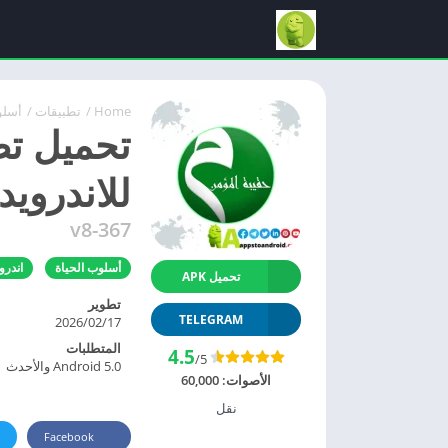
Home
/
تطبيقات
/
أسلو
للاندرويد APK مجانا
v8-367
أسلوب الحياة
اندرو
تحميل APK
تطوير
TELEGRAM
17‏/02‏/2026
المتطلبات
4.5
/5
Android 5.0 والأحدث
الأصوات:
60,000
نقل
Facebook