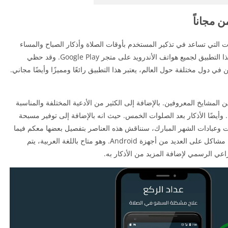
 مجاناً
ت التي تساعد في تذكير المستخدم بأوقات الصلاة وأذكار الصباح والمساء
والأدعية. بالإضافة إلى تذكيره بالورود اليومية، يتوفر هذا التطبيق لجميع هواتف الأندرويد على متجر Google Play. وقد حظي
ي دول مختلفة حول العالم، يعتبر هذا التطبيق رائعًا ومميزًا وأيضًا مجاني.
ن المشايخ المعروفين. بالإضافة إلى الكثير من الأدعية المختلفة والمناسبة
 وأيضًا الأذكار بعد الصلوات الخمس. حيث انه بالإضافة إلى توفير مسبحة
ليات وعبادات الشهر المبارك، سنناقش هذه العناصر بتفصيل بعضها معكم فيما
يلي. كذلك حجم التطبيق صغير بما يكفي للعمل بدون مشاكل على العديد من أجهزة Android. وهو متاح باللغة العربية، يتم
عي الرسمي لإضافة المزيد من الأذكار به.