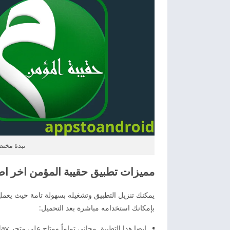
نبذة مختصرة 
مميزات تطبيق حقيبة المؤمن اخر اص
يمكنك تنزيل التطبيق وتشغيله بسهولة تامة حيث يعمل ف
بإمكانك استخدامه مباشرة بعد التحميل:
ايضا هذا التطبيق مجاني تماماً ومتاح على متجر Google Play، كما أن حجمه صغير.