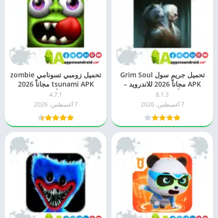
تحميل جريم سول Grim Soul
تحميل زومبي تسونامي zombie
APK مجاناً 2026 للاندرويد –
tsunami APK مجاناً 2026
أحدث إصدار
للاندرويد – أحدث إصدار
4.7.1
8.1.3
7 أغسطس، 2026
7 أغسطس، 2026