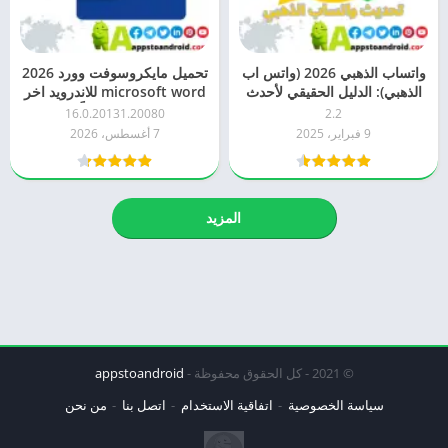
واتساب الذهبي 2026 (واتس اب
تحميل مايكروسوفت وورد 2026
الذهبي): الدليل الحقيقي لأحدث
microsoft word للاندرويد اخر
اصدار
اصدار مجاناً
16.0.20131.20080
2.2
9 فبراير، 2025
7 أغسطس، 2026
المزيد
© 2021 - كل الحقوق محفوظة -
appstoandroid
سياسة الخصوصية
اتفاقية الاستخدام
اتصل بنا
من نحن