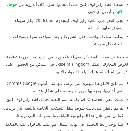
تشغيل لعبة رايز اوف كينج على المحمول سواء كان أندرويد من
جوجل
بلاي
أو أيفون أي فون.
يجب النقر على اللعبة رايز اوف كينجدوم مجانا 2026، بكل سهولة
وسوف تظهر لك اللعبة.
يتطلب منك الموافقة، على الشروط و بعد الموافقة سوف تفتح لك
اللعبة بكل سهولة.
يجب عليك ضبط اللعبة بكل سهولة بتكوين جيش لك و إمبراطورية عظيمة
لخوض المعارك. كذلك; Rise of Kingdom، حتى تتمكن من الحصول على
كرسي الملك، ثم عليك إتباع الخطوات الاتية:
قم بفتح الأيقونة الشهيرة التي ترغب فيها مثل أيقونة chrome Google
التي أخترتها، يوجد بها مربع به رسمه على شكل عدسة.
عليك النقر بالعدسة ثم قم بكتابة أسم اللعبة تحميل لعبة رايز اوف كينج.
ثم قم بالنقر على بحث سوف تنتقل للصفحة الخاصة باللعبة التي تريدها.
كما أن; من خلال هذا الموقع تجد البيانات والمعلومات التي تريدها.
كما يوجد رابط التحميل في نهاية المقال قم عليك بالدخول عليه بالضغط