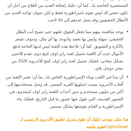
المستعمرة الخاصة بك. كما أن; عليك إضافة العديد من القلاع من أجل أن
تكون حصن لك ليس تقوم بامبراطورية فقط و لكن سوف تواجه العديد من
الأبطال الحقيقيين وقد يصل عددهم إلى 34 لاعب.
يوجد منافسة بينهم مما تجعل التفوق عليهم حتى تصبح أنت البطل
الحقيقي، سهلة وليس بها تعقيد ولايوجد بها أي ملل، وسوف تشعر
بالأثاره و التشويق. كما أن; تلاحظ هذه اللعبة ليس لديها الحاجة لدفع
الأموال حيث أن اللعبة تحميل لعبة رايز اوف كينج دوم، تقدم للاعبين
بشكل مجاني، فعليك تحميل لعبة رايز اوف كينج للأندرويد 2026 من
متجر جوجل بلاي.
أن تبدا في اللعب وبناء الإمبراطورية الخاص بك. بما أن; تعتبر اللعبة من
ألعاب الأندرويد بسبب اسلوبها الفريد المتميز، قد وصل مستخدميها إلى
أكثر من مليون مستخدم و تدور أحداث اللعبة رايز اوف كينجدوم، في
العصور القديمة، التي نقول عنها عصور ما قبل التاريخ، فعليك بناء
الإمبراطورية و القيام بتوسعها بشكل مستمر.
هذا ملف يتوجب عليك أن تقوم بتنزيل تطبيق الأندرويد الرسمي لـ
Uptodown لتقوم بتثبيته