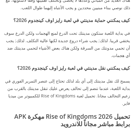
هناك العديد من المباني وعددها لا يحصى وتختلف أهميتها وفقا لاسلوبها، مع
ذلك نوصي ببناء مبنيين محددين و يجب الأنتباه إليهما طوال اللعب.
كيف يمكنني حماية مدينتي في لعبة رايز اوف كينجدوم 2026؟
في بداية اللعبة ستكون مدينتك تحت الدرع لمنع الهجمات ولكن الدرع سوف
يختفي قريبا. لذلك; يجب شراء دروع جديدة لكنها عالية التكلف. لذلك; يجب
أن تحمي مدونتك من السرقة ولكن هناك بعض الأشياء لتحمي مدينتك ضد
أي هجمات.
كيف يمكنني نقل مدينتي في لعبة رايز اوف كينجدوم 2026؟
يسمح لك نقل مدينتك إلى أي بلد لذلك تحتاج إلى عنصر التمرير الفوري في
بداية اللعبة، عندما تنضم إلى تحالف يعرض عليك تنقل مدينتك بالقرب من
زعيم التحالف مجانا. تحميل لعبة Rise of Kingdoms للكمبيوتر من ميديا
فاير.
تحميل 2026 Rise of Kingdoms مهكرة APK
برابط مباشر مجاناً للاندرويد