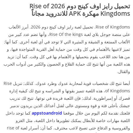
تحميل رايز اوف كينج دوم 2026 Rise of
Kingdoms مهكرة APK للاندرويد مجاناً
Rise of Kingdoms. تحميل لعبة رايز اوف كينج دوم 2026. أبرز الألعاب
على منصة جوجل بلاي لعبة Rise Of the kings، وأنها تضم عدد كبير من
الألعاب الممتعة و الشيقة و المثيرة التي لا توجد في أي لعبة أخرى. كما أنها;
تميز لاعبيها بالأهتمام في كل وقت من حماية أهل القرية المتواجدة فيها، و
من هنا نجد اللاعب يقوم بتحميلها و الأهتمام بها في كل وقت. كما أن; تزيد
هذه اللعبة من أنها تتيح لك حماية القلاع و الحصون والكثير من أدوات الحرب
والقتال.
أيضا تتيح لك شخصيات قوية لمحاربة عدوك وطرد عدوك. كذلك; تنزيل Rise
of Kingdoms، هذه اللعبة تتميز بقوتها و الشراسه و تتيح لك كيفية إدارة
قصرك أو إمبراطورية. لذلك; فإن اللعبة فريدة في نوعها، تتيح لك تدريب
جيشك بأعلى فئة و قوة ومستوى عالى لقتل أعدائك الذين يريدون تدمير
قلعتك نقدمة لكم اليوم من خلال موقعنا
appstoandroid
كما توجد داخل
اللعبة مهارات خاصة للأبطال يمكنك تطويرها داخل اللعبة، مثل الغزو
والفروسية و الدفاع حتى تصبح لاعب محترف. كما أن; أسرار لعبة rise of