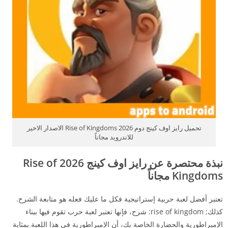
تحميل رايز اوف كينج دوم 2026 Rise of Kingdoms الاصدار الاخير
للاندرويد مجاناً
نبذة محتصرة عن رايز اوف كينج 2026 Rise of
Kingdoms مجاناً
تعتبر أفضل لعبة حربية إستراتيجية فكل ما عليك فعله هو متابعة الشرح.
كذلك; rise of kingdom: شرح، فإنها تعتبر لعبة حرب تقوم فيها ببناء
الإمبراطورية والحضارة الخاصة بك، أن الإمبراطورية في هذا اللعبة بمثابة