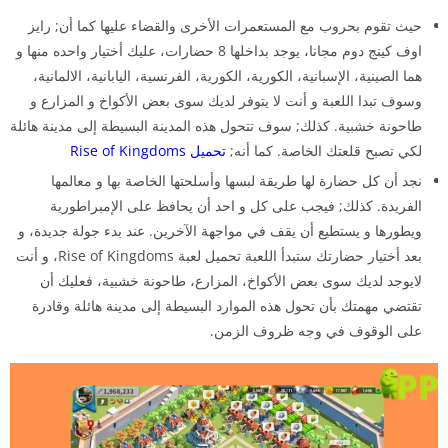
حيث تقوم بحروب مع المستعمرات الأخرى والقضاء عليها كما أن; رايز
اوف كينج دوم مجانا، يوجد بداخلها 8 حضارات، عليك أختيار واحده منها و
هما الصينية، الإسبانية، الكورية، الكورية، الفرنسية، اليابانية، الالمانية،
وسوف تبدا اللعبة و أنت لا يتوفر لديك سوى بعض الأكواخ و المزارع و
طاحونة خشبية. كذلك; سوف تتحول هذه المدينة البسيطة إلى مدينة هائلة
لكي تصبح قلعتك الخاصة. كما أنه;
تحميل Rise of Kingdoms
نجد أن كل حضارة لها طريقة لبسها وأسلحتها الخاصة بها و معالمها
الفريدة. كذلك; فيجب على كل و احد أن يحافظ على الإمبراطورية
ويطورها و يستطيع أن يقف في مواجهة الآخرين. عند بدء جولة جديدة، و
بعد أختيار حضارتك ستبدأ اللعبة تحميل لعبة Rise of Kingdoms، و أنت
لايوجد لديك سوى بعض الأكواخ، المزارع، طاحونة خشبية، فعليك أن
تقتضي مهمتك بأن تحول هذه الموارد البسيطة إلى مدينة هائلة وقادرة
على الوقوف في وجه ظروف الزمن.