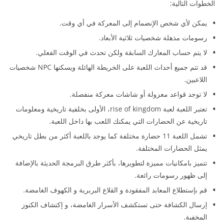
الخطوات التالية:
يمكن لأي شخص الإنضمام إلى المعركة في أي وقت.
رسومات مذهلة شخصيات ثلاثية الأبعاد.
لا يتم حساب المعارك السابقة ولكن تحدث في الوقت الفعلي.
قد تتم جميع أحداث اللعبة على الخريطة الهائلة ويسكنها NPC شخصيات
اللاعبين.
لا توجد قواعد معزولة أو شاشات معركة منفصلة.
تعتبر اللعبة لعبة rise of kingdom، الأولى بخلفية تاريخية ومعلومات
تاريخية عن الحضارات التي يمكنك اللعب بها داخل اللعبة.
تشمل اللعبة 11 حضارة مختلفة كما يوجد باللعبة أكثر من بطل تاريخي
يمثل الحضارات المختلفة.
تتميز بامكانيات مميزة لتطويرها، بأكثر طرق البرمجة الحديثة بالإضافة
إلى ظهور رسومات رائعة.
قم بإستطلاع المعابد المفقودة و القلاع البربرية و الكهوف الغامضة.
إرسال الكشافة حتى تستكشف الأسرار الغامضة، و إكتشاف الكنوز
المخفية.