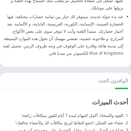
عليها، لتنتقل إلى صفحة التحميل ثم يطلب منك السماح بهذه اللعبة و
نزولها على موبايلك.
عند بدء جولة جديدة، سيتوفر لك خيار بين ثمانية حضارات مختلفة، فيها
الحضارة الصينية، الإسبانية، الكورية، الفرنسية، اليابانية، و الألمانية. بعد
أختيار حضارتك، ستبدأ اللعبة وأنت لا تتوفر سوى على بعض الأكواخ،
المزارع، و طاحونة خشبية، تقتضي مهمتك أن تحول هذه الموارد البسيطة
إلى مدينة هائلة وقادرة على الوقوف في وجه ظروف الزمن. تحميل لعبة
Rise of Kingdoms للكمبيوتر من ميديا فاير.
الوافدون الجدد
أحدث الميزات
1. القوة والسخاء: أكمل المهام لمدة 7 أيام للفوز بمكافآت رائعة!
2. عشاء عيد الشكر: اجمع النقاط لتربح مكافآت لك ولأعضاء تحالفك!
3. هدايا عيد الشكر: استبدل مقابل الحصول على مجموعة كبيرة من