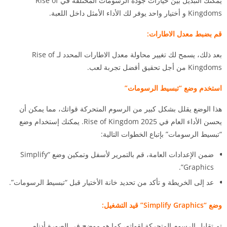
يمكنك التبديل بين خيارات جودة الرسومات المختلفة في Rise of
Kingdoms و أختيار واحد يوفر لك الأداء الأمثل داخل اللعبة.
قم بضبط معدل الاطارات:
بعد ذلك، يسمح لك تغيير محاولة معدل الاطارات المحدد لـ Rise of
Kingdoms من أجل تحقيق أفضل تجربة لعب.
استخدم وضع “تبسيط الرسومات”
هذا الوضع يقلل بشكل كبير من الرسوم المتحركة قواتك، مما يمكن أن
يحسن الأداء العام في Rise of Kingdom 2025. يمكنك إستخدام وضع
“تبسيط الرسومات” بإتباع الخطوات التالية:
ضمن الإعدادات العامة، قم بالتمرير لأسفل وتمكين وضع “Simplify
Graphics”.
عد إلى الخريطة و تأكد من تحديد خانة الأختيار قبل “تبسيط الرسومات”.
وضع “Simplify Graphics” قيد التشغيل:
تم تقليل الرسوم المتحركة لقواته، كما هو موضح في الصورة أدناه.