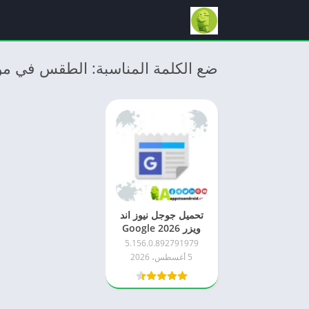
ضع الكلمة المناسبة: الطقس في م
تحميل جوجل نيوز اند
ويزر 2026 Google
News and Weather
5.156.0.892791979
اخر اصدار APK
5 أغسطس، 2026
للاندرويد