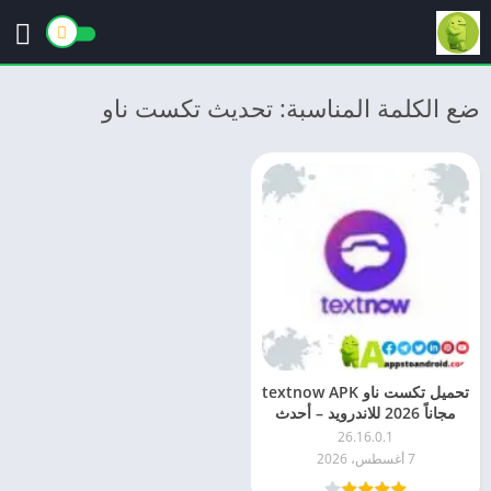
ضع الكلمة المناسبة: تحديث تكست ناو
تحميل تكست ناو textnow APK
مجاناً 2026 للاندرويد – أحدث
إصدار
26.16.0.1
7 أغسطس، 2026