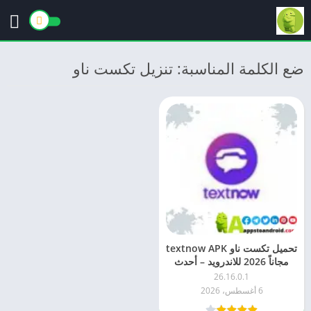
ضع الكلمة المناسبة: تنزيل تكست ناو
تحميل تكست ناو textnow APK
مجاناً 2026 للاندرويد – أحدث
إصدار
26.16.0.1
6 أغسطس، 2026