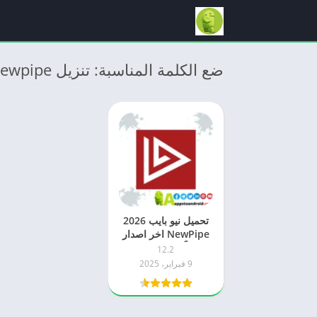
ضع الكلمة المناسبة: تنزيل Newpipe
تحميل نيو بايب 2026
NewPipe اخر اصدار
مجاناً APK للاندرويد
12.2
9 فبراير، 2025