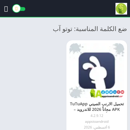
ضع الكلمة المناسبة: توتو آب
تحميل الارنب الصيني TuTuApp
APK مجاناً 2026 للاندرويد –
أحدث إصدار
4.2.9.12
appstoandroid
6 أغسطس، 2026