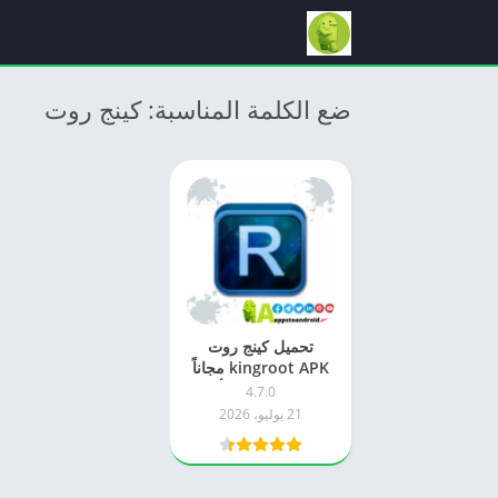
ضع الكلمة المناسبة: كينج روت
تحميل كينج روت
kingroot APK مجاناً
2026 للاندرويد – أحدث
4.7.0
إصدار
21 يوليو، 2026