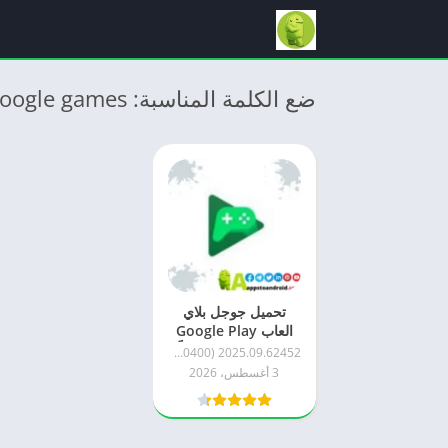
ضع الكلمة المناسبة: Google games
تحميل جوجل بلاي
العاب Google Play
Games APK مجاناً
2025.09.62452 (827342201.827342201-190400)
2026 للاندرويد – أحدث
3 أغسطس، 2026
إصدار