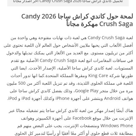
تحميل كاندي كراش ساجا 2026 Candy Crush Saga اخر اصدار مجاناً
لمحة حول كاندي كراش ساجا 2026 Candy
Crush Saga مهكرة مجاناً
لعبة Candy Crush Saga هي لعبة ذات نهايات مفتوحة وهي واحدة من
أفضل الألعاب التي يحبها ملايين الأشخاص حول العالم لأن اللعبة تحتوي على
أكثر من تريليون مستوى. مع العديد من الألغاز التي يمكنك تبديلها والدخول
في سباقات المغامرات اتبع لعبة Candy Crush Saga الأصلية مع تقدم
المستويات. لعبة كاندي كراش ساجا الأصلية، الإصدار الأحدث. ايضا التي
طورتها شركة King Care ومقرها المملكة المتحدة.كما انها تدور أحداث
اللعبة في مملكة الحلوى اللذيذة، وقد تم تنزيل اللعبة أكثر من 500 مليون
مرة من خلال متجر Google Play، وذلك بفضل كاندي كراش ساجا على
هواتف Android وينتشر على أجهزة iPhone وكذلك أجهزة iPad و iPod.
هناك أيضًا إصدار مهكر من لعبة كاندي كراش ساجا يتم تشغيله مجانًا عبر
الإنترنت من خلال موقع Facebook على أجهزة الكمبيوتر وهواتف
Windows Phone ومتصفحات الإنترنت، يجب على البعض منهم قم
بمطابقة ثلاث قطع حلوى أو أكثر معًا أفقيًا أو رأسيًا لتدمير كل الحلوى