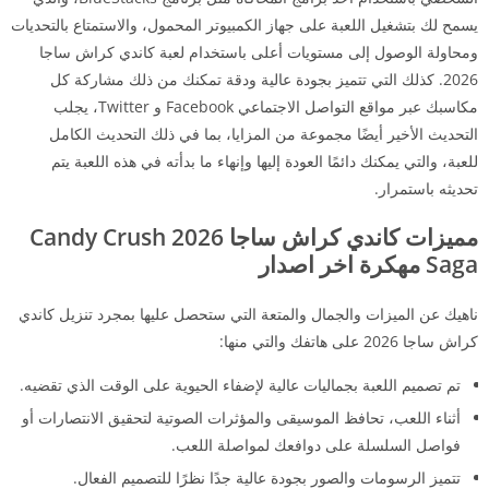
يسمح لك بتشغيل اللعبة على جهاز الكمبيوتر المحمول، والاستمتاع بالتحديات
ومحاولة الوصول إلى مستويات أعلى باستخدام لعبة كاندي كراش ساجا
2026. كذلك التي تتميز بجودة عالية ودقة تمكنك من ذلك مشاركة كل
مكاسبك عبر مواقع التواصل الاجتماعي Facebook و Twitter، يجلب
التحديث الأخير أيضًا مجموعة من المزايا، بما في ذلك التحديث الكامل
للعبة، والتي يمكنك دائمًا العودة إليها وإنهاء ما بدأته في هذه اللعبة يتم
تحديثه باستمرار.
مميزات كاندي كراش ساجا 2026 Candy Crush
Saga مهكرة اخر اصدار
ناهيك عن الميزات والجمال والمتعة التي ستحصل عليها بمجرد تنزيل كاندي
كراش ساجا 2026 على هاتفك والتي منها:
تم تصميم اللعبة بجماليات عالية لإضفاء الحيوية على الوقت الذي تقضيه.
أثناء اللعب، تحافظ الموسيقى والمؤثرات الصوتية لتحقيق الانتصارات أو
فواصل السلسلة على دوافعك لمواصلة اللعب.
تتميز الرسومات والصور بجودة عالية جدًا نظرًا للتصميم الفعال.