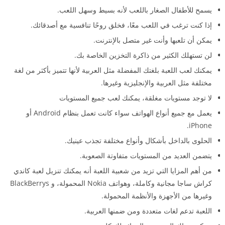
يسمح للأطفال الصغار باللعب لأنه بسيط وسهل اللعب.
إذا كنت ترغب في اللعب معًا، فخلق روحًا تنافسية مع أصدقائك.
يمكن أن تلعبها وأنت غير متصل بالإنترنت.
لن تستهلك الكثير من ذاكرة التخزين الخاصة بك.
يمكنك لعب اللعبة بلغتك المفضلة مثل العربية لأنها تتميز بأكثر من لغة
مختلفة مثل العربية والإنجليزية وغيرها.
لا توجد مستويات مغلقة، يمكنك لعب جميع المستويات
يعمل مع جميع أنواع الهواتف سواء كانت تعمل بنظام Android أو
iPhone.
الحلوى بالداخل بأشكال وأنواع مختلفة تجذب عينيك.
يتضمن العديد من المستويات متفاوتة الصعوبة.
من أهم المزايا التي تزيد من شعبية اللعبة أنه يمكنك تنزيل لعبة كاندي
كراش ساجا مجانية وكاملة، وهواتف Nokia المحمولة، و BlackBerrys
وغيرها من الأجهزة والأنظمة المحمولة.
اللعبة تدعم لغات متعددة ومن ضمنها العربية.