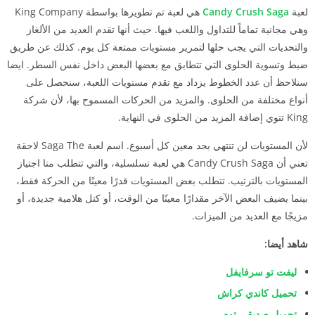
لعبة
Candy Crush Saga
هي لعبة تم تطويرها بواسطة King Company
وهي مجانية تماماً للتداول واللعب فيها. حيث أنها تقدم العديد من الألغاز
والتحديات التي يجب حلها لتمرير مستويات ممتعة كل يوم. كذلك عن طريق
ضبط وتسوية الحلوى التي تتطابق مع بعضها البعض داخل نفس السطر. ايضا
سنلاحظ أن عدد الخطوط يزداد مع تقدم مستويات اللعبة، سنحصل على
أنواع مختلفة من الحلوى. والمزيد من الحركات المسموح بها، لأن شركة
King تنوي إضافة المزيد من الحلوى في النهاية.
لأن المستويات لن تنتهي بحد معين كل أسبوع. اسم لعبة Saga The لاحقة
تعني أن Candy Crush Saga هي لعبة تسلسلية، والتي تتطلب منا اجتياز
المستويات بالترتيب. تتطلب بعض المستويات قدرًا معينًا من الحركة فقط،
بينما يضيف البعض الآخر مقدارًا معينًا من الوقت، أو كتل هلامية جديدة، أو
مزيجًا مع العديد من الميزات.
شاهد أيضا:
ليفت تو سرفايفل
تحميل كاندي كراش
تحميل صديقي توم