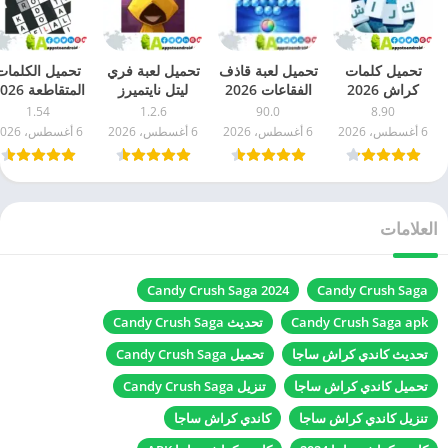
تحميل كلمات
تحميل لعبة قاذف
تحميل لعبة فري
تحميل الكلمات
كراش 2026
الفقاعات 2026
ليتل نايتميرز
المتقاطعة 6
Word Crush
bubble
2026 Very
TS Pintar
1.54
1.2.6
90.0
8.90
للاندرويد اخر
shooter
Little
اصدار APK
6 أغسطس، 2026
6 أغسطس، 2026
6 أغسطس، 2026
6 أغسطس، 2026
اصدار مجاناً
للاندرويد اخر
Nightmares
للاندرويد
اصدار مجاناً
للاندرويد اخر
اصدار
العلامات
Candy Crush Saga 2024
Candy Crush Saga
Candy Crush Saga apk
تحديث Candy Crush Saga
تحديث كاندي كراش ساجا
تحميل Candy Crush Saga
تحميل كاندي كراش ساجا
تنزيل Candy Crush Saga
تنزيل كاندي كراش ساجا
كاندي كراش ساجا