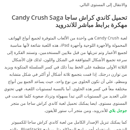
والانتقال إلى المستوى التالي.
تحميل كاندي كراش ساجا Candy Crush Saga
مهكرة برابط مباشر للاندرويد
لعبة Candy Crush هي واحدة من الألعاب المتوفرة لجميع أنواع الهواتف
المحمولة والأجهزة اللوحية وأجهزة iPad، هذه اللعبة شائعة لأنها مناسبة
لجميع الأعمار وتم تنزيلها من قبل ملايين المستخدمين، وتستند الفكرة إلى
سرعة تجميع الأشكال المتوافقة في الشكل واللون، لذلك فإن الأشكال
الثلاثة الأولى منتظمة على الخط يبدأ ذلك في كسر السلسلة المتكونة ويزيد
من توازن درجتك. إذا قمت بتجميع ثلاثة أشكال أو أكثر في شكل متشابه
ومنظم، علي أن تكون الحلوى من نوع واحد، حيث يساعد الجمع بين أنواع
مختلفة معاً في كسر هذه الحلوى. أما بالنسبة لمستويات اللعبة، فهي تحتوي
على العديد من المستويات التي تبدأ بسهولة وتزداد صعوبة كلما تقدمت في
المستوى مستوى. ايضا يمكنك تحميل لعبة كاندي كراش ساجا من متجر
جوجل بلاي
للأندرويد، ومن متجر آب ستور للأيفون.
كما يمكنك تنزيل الإصدار الكامل من لعبة كاندي كراش ساجا للكمبيوتر
الشخصي باستخدام أحد برامج المحاكاة مثل برنامج BlueStacks، والذي