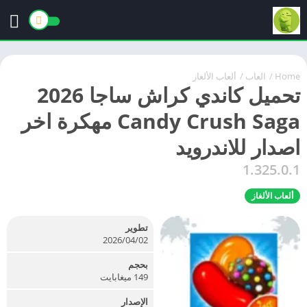
Home
/
العاب
/
ألعاب الألغاز
تحميل كاندي كراش ساجا 2026
Candy Crush Saga مهكرة اخر
اصدار للاندرويد
1.325.0.1
ألعاب الألغاز
تطوير
02‏/04‏/2026
بحجم
149 ميغابايت
الإصدار