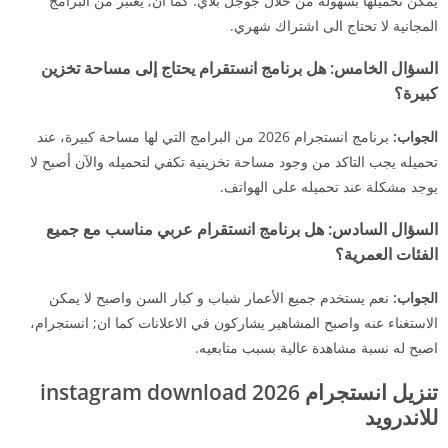
يمكن تحميلها بسهولة من خلال جوجل بلاي. كما ان; يعتبر من البرامج
المجانية لا تحتاج الى اشتراك شهري.
السؤال الخامس:
هل برنامج انستقرام يحتاج إلى مساحة تخزين
كبيرة؟
الجواب:
برنامج انستجرام 2026 من البرامج التي لها مساحة كبيرة، عند
تحميله يجب التاكد من وجود مساحة تخزينية تكفي لتحميله والآن أصبح لا
يوجد مشكلة عند تحميله على الهواتف.
السؤال السادس:
هل برنامج انستقرام عربي مناسب مع جميع
الفئات العمرية؟
الجواب:
نعم يستخدم جميع الأعمار شباب و كبار السن واصبح لا يمكن
الاستغناء عنه واصبح المشاهير يشاركون في الاعلانات كما ان; انستجرام،
اصبح له نسبة مشاهدة عالية بسبب متابعيه.
تنزيل انستجرام 2026 instagram download
للاندرويد