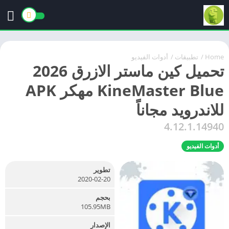
Home
/
تطبيقات
/
أدوات الفيديو
تحميل كين ماستر الازرق 2026
KineMaster Blue مهكر APK
للاندرويد مجاناً
4.12.1.14940
أدوات الفيديو
تطوير
2020-02-20
بحجم
105.95MB
الإصدار