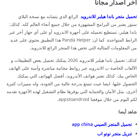
اخر اصدار مجاناً
تحميل متجر باندا هيلبر للاندرويد
. الرائع الذي يتشابه مع نسخة البلاي
ستور يعتبر من البرامج المشهورة من خلال جميع أنحاء العالم كله. كذلك;
باندا هيلبر، تستطيع تحميله على أجهزة الاندرويد أو على أي جهاز أخر عبر
الرابط المتواجدة. كما ان; Panda Helper هذا التطبيق يحتوي على عديد
من المعلومات المثالية التي تخص هذا المتجر الرائع للاندرويد.
كذلك; تحميل باندا هيلبر للاندرويد 2026 يمكنك تحميل بعض التطبيقات و
الألعاب الخاصة ب الاندرويد عبر روابط مجانية مباشرة وآمنة على الهاتف
الخاص بيك. كذلك تعتبر هواتف الأندرويد، أفضل الهواتف التي يمكنك
الحصول عليها. ايضا حيث تتمتع بدرجة عالية من الجودة، وله مميزات كثيرة
أخرى، مثل الأمان والحماية التي يوفرها نظام التشغيل لهذه الأجهزة نقدمه
لكم اليوم من خلال موقعنا appstoandroid.
شاهد أيضا:
تحميل المتجر الصيني app china
تنزيل متجر توتو اب