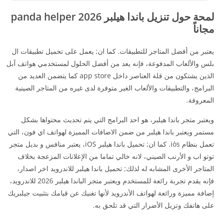
لمحة حول تنزيل باندا هيلبر 2026 panda helper
مجاناً
يعتبر من أفضل المتاجر للتطبيقات. كما ان; يعمل على تحميل تطبيقات ال
بلس والألعاب المدفوعة، فإنه يعد من أفضل الحلول لمستخدمي هواتف آبل
الذين يشتكون من قلة العناصر داخل app store كما يتضمن العديد من
البرامج، والتطبيقات والألعاب الغير متوفرة لدى غيره من المتاجر الصينية
المعروفة.
ويعتبر متجر باندا هيلبر، هو احد البرامج التي يتم تحديث محتواها بشكل
مستمر ويعتبر باندا هيلبر من ضمن الاضافات المميزة لهواتف اي فون، التي
تعمل بنظام iòs. كما ان; تحميل باندا هيلبر iOS، يعتبر منافس و بديل متجر
توتو اب و الأرنب الصيني، لانه خالي تماما من الإعلانات المزعجة بخلاف
المتاجر الأخرى المشابه له لذلك; تحميل باندا هيلبر للاندرويد اخر اصدار،
فإنه يقدم تجربة رائعة للمستخدم ويعتبر متجر الباندا هيلبر 2026 للاندرويد،
إضافة مميزة ورائعة لهواتف الأندرويد لأنها تغنيك عن قيامك بتثبيت جيلبريك
على هاتفك وتزيل الأضرار التي قد تلحق به.