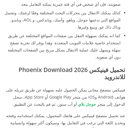
صعوبته، فإن أي شخص في أي فئة عمرية يمكنه التعامل معه.
كذلك يمكنك الانتقال بين محركات البحث المختلفة وفقًا لرغبتك، وتشمل
المواقع التي ندعمها جوجل، وياهو، وأسك، وياندكس، و AOL، وبايدو،
وداك داك غو، وبينغ وغيرها.
كما انه يمكنك بسهولة التنقل بين صفحات المواقع المختلفة عن طريق
استخدام خاصية علامات التبويب المتعددة. وهذا يوفر لك تجربة تصفح
سهلة ويسهل عليك عملية الانتقال بشكل مريح بين الصفحات المختلفة
دون أي صعوبة.
تحميل فينيكس 2026 Phoenix Download
للاندرويد
فينيكس متصفح مجاني يمكن الحصول عليه بسهولة عن طريق تنزيله على
هواتف Android وiOS من متجر Google Play أو App Store، سجل
الدخول إلى متجر
جوجل بلاي
أو آب ستور، ثم قم بالبحث عن التطبيق.
عند تحميل متصفح فينيكس على هاتفك المحمول، يمكنك استخدامه وفتحه
وتحديد اللغة التي ترغب في التعامل بها، وسيكون أكثر سهولة وانسيابية