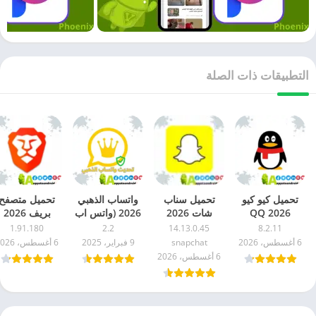
التطبيقات ذات الصلة
تحميل كيو كيو
تحميل سناب
واتساب الذهبي
تحميل متصفح
2026 QQ
شات 2026
2026 (واتس اب
بريف 2026
للاندرويد اخر
Snapchat APK
الذهبي): الدليل
brave للاندرو
1.91.180
2.2
14.13.0.45
8.2.11
اصدار مجاناً
اخر اصدار
الحقيقي لأحدث
اخر اصدار مجانا
6 أغسطس، 2026
snapchat
9 فبراير، 2025
6 أغسطس، 2026
للاندرويد مجاناً
اصدار
6 أغسطس، 2026