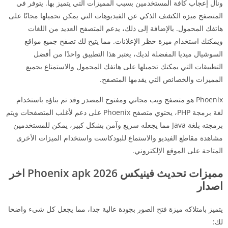
ونال إعجاب كافة المستخدمين بسبب المميزات التي يتميز بها. يتوفر في
المتصفح ميزة الكشف الذكي عن الفيديوهات التي يمكن تحميلها مجانًا على
هاتفك المحمول. بالإضافة إلى ذلك، يدعم المتصفح العديد من اللغات
ويمكنك استخدام ميزة حظر الإعلانات. مما يتيح لك تصفح جميع مواقع
السوشيال ميديا المفضلة لديك، يعتبر هذا التطبيق واحدًا من أفضل
التطبيقات التي يمكنك تحميلها على هاتفك المحمول والاستمتاع بجميع
المميزات والخصائص التي يقدمها المتصفح.
Phoenix هو متصفح ويب مجاني ومفتوح المصدر وقد تم بناؤه باستخدام
لغة برمجة PHP، يحتوي متصفح Phoenix على دعم لأغلب المتصفحات ويتم
برمجته بلغة Java مما يجعله سريع وآمن بشكل كبير، يمكن للمستخدمين
مشاهدة مقاطع الفيديو والاستماع للبودكاست واستخدام الميزات الأخرى
المتاحة على الموقع الإلكتروني.
مميزات تحديث فينيكس 2026 Phoenix apk اخر
اصدار
يتميز بامتلاكه ميزة فتح الصور بجودة عالية جدا، مما يجعل كل شيء واضحا
لك: