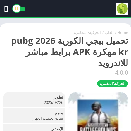
Home
/
العاب
/
الحركية/المغامرة
تحميل ببجي الكورية 2026 pubg
kr مهكرة APK برابط مباشر
للاندرويد
4.0.0
الحركية/المغامرة
تطوير
26‏/08‏/2025
بحجم
يتباين بحسب الجهاز
الإصدار