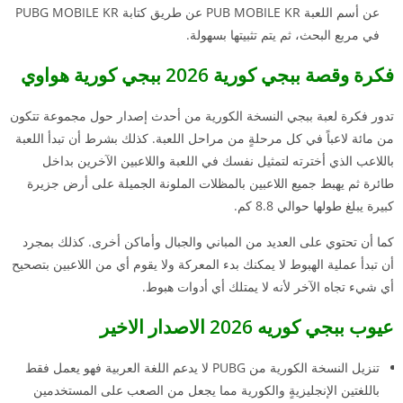
عن أسم اللعبة PUB MOBILE KR عن طريق كتابة PUBG MOBILE KR
في مربع البحث، ثم يتم تثبيتها بسهولة.
فكرة وقصة ببجي كورية 2026 ببجي كورية هواوي
تدور فكرة لعبة ببجي النسخة الكورية من أحدث إصدار حول مجموعة تتكون
من مائة لاعباً في كل مرحلةٍ من مراحل اللعبة. كذلك بشرط أن تبدأ اللعبة
باللاعب الذي أخترته لتمثيل نفسك في اللعبة واللاعبين الآخرين بداخل
طائرة ثم يهبط جميع اللاعبين بالمظلات الملونة الجميلة على أرض جزيرة
كبيرة يبلغ طولها حوالي 8.8 كم.
كما أن تحتوي على العديد من المباني والجبال وأماكن أخرى. كذلك بمجرد
أن تبدأ عملية الهبوط لا يمكنك بدء المعركة ولا يقوم أي من اللاعبين بتصحيح
أي شيء تجاه الآخر لأنه لا يمتلك أي أدوات هبوط.
عيوب ببجي كوريه 2026 الاصدار الاخير
تنزيل النسخة الكورية من PUBG لا يدعم اللغة العربية فهو يعمل فقط
باللغتين الإنجليزيةٍ والكورية مما يجعل من الصعب على المستخدمين