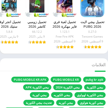
تحميل بيجي لايت
تحميل لعبة فري
تحميل زومبي
تحميل انجر او
2026 PUBG
فاير مهكرة 2026
كاتشر 2026
ستيك 2026
LITE مهكرة apk
(جواهر لا نهائية)
zombie
nger of stick
5.8.8
66.12.2
1.123.1
0.27.0
للاندرويد
Free Fire اخر
catcher مهكرة
5 مهكرة اخر
Tencent Games
Free Fire APK
9 يناير، 2025
9 مارس، 2025
اصدار
اخر اصدار APK
اصدار APK
9 أغسطس، 2026
9 أغسطس، 2026
للاندرويد
للاندرويد
العلامات
PUBG MOBILE KR APK
PUBG MOBILE KR
pubg kr apk
ببجي الكورية
ببجي الكورية 2024
ببجي الكورية APK
ببجي الكورية لهواوي
ببجي الكوريه
ببجي كورية
ببجي كورية هواوي
ببجي كوريه
تحديث ببجي الكورية