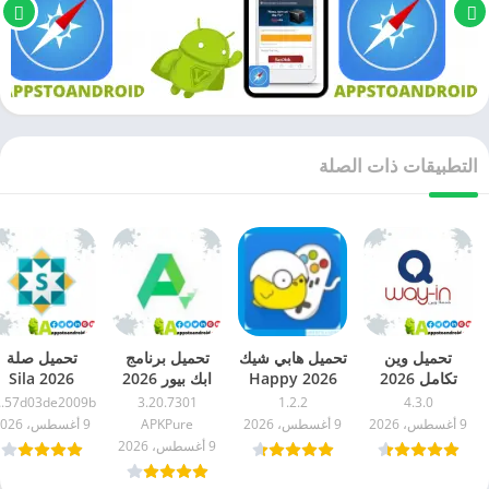
التطبيقات ذات الصلة
تحميل وين
تحميل هابي شيك
تحميل برنامج
تحميل صلة
تكامل 2026
2026 Happy
ابك بيور 2026
2026 Sila
way in APK اخر
Chick للاندرويد
APKPure
للاندرويد اخر
9b
3.20.7301
1.2.2
4.3.0
اصدار للاندرويد
اخر اصدار مجاناً
للاندرويد اخر
اصدار مجاناً
9 أغسطس، 2026
9 أغسطس، 2026
APKPure
9 أغسطس، 2026
مجاناً
اصدار مجاناً
9 أغسطس، 2026