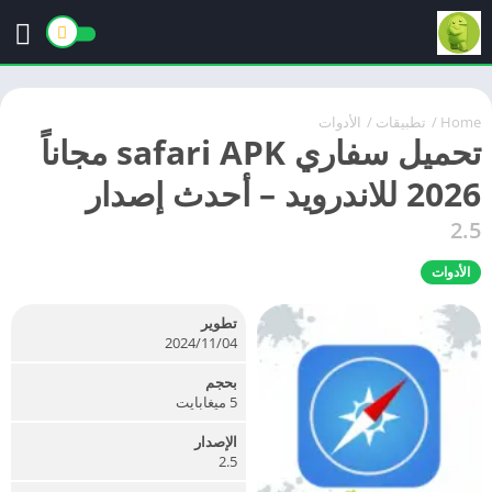
Home
/
تطبيقات
/
الأدوات
تحميل سفاري safari APK مجاناً
2026 للاندرويد – أحدث إصدار
2.5
الأدوات
تطوير
04‏/11‏/2024
بحجم
5 ميغابايت
الإصدار
2.5