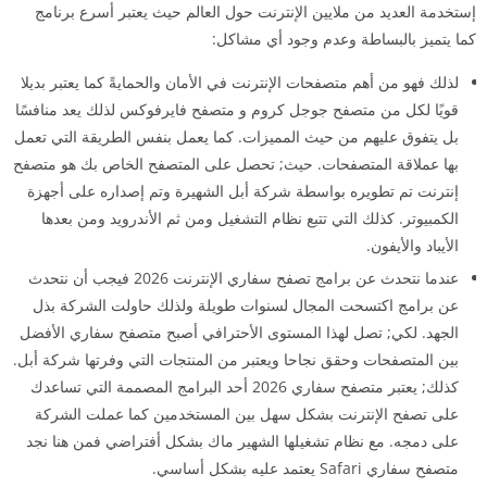
إستخدمة العديد من ملايين الإنترنت حول العالم حيث يعتبر أسرع برنامج
كما يتميز بالبساطة وعدم وجود أي مشاكل:
لذلك فهو من أهم متصفحات الإنترنت في الأمان والحمايةً كما يعتبر بديلا
قويًا لكل من متصفح جوجل كروم و متصفح فايرفوكس لذلك يعد منافسًا
بل يتفوق عليهم من حيث المميزات. كما يعمل بنفس الطريقة التي تعمل
بها عملاقة المتصفحات.
حيث; تحصل على المتصفح الخاص بك هو متصفح
إنترنت تم تطويره بواسطة شركة أبل الشهيرة وتم إصداره على أجهزة
الكمبيوتر. كذلك التي تتبع نظام التشغيل ومن ثم الأندرويد ومن بعدها
الأيباد والأيفون.
عندما نتحدث عن
برامج تصفح سفاري
الإنترنت 2026 فيجب أن نتحدث
عن برامج اكتسحت المجال لسنوات طويلة ولذلك حاولت الشركة بذل
الجهد. لكي; تصل لهذا المستوى الأحترافي أصبح متصفح سفاري الأفضل
بين المتصفحات وحقق نجاحا ويعتبر من المنتجات التي وفرتها شركة أبل.
كذلك; يعتبر متصفح سفاري 2026 أحد البرامج المصممة التي تساعدك
على تصفح الإنترنت بشكل سهل بين المستخدمين كما عملت الشركة
على دمجه. مع نظام تشغيلها الشهير ماك بشكل أفتراضي فمن هنا نجد
متصفح سفاري Safari يعتمد عليه بشكل أساسي.