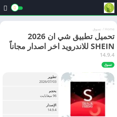
Home
/
تسوق
تحميل تطبيق شي ان 2026
SHEIN للاندرويد اخر اصدار مجاناً
14.9.4
تسوق
تطوير
03‏/07‏/2026
بحجم
96 ميغابايت
الإصدار
14.9.4