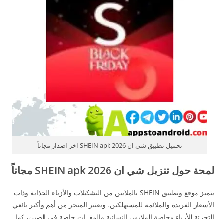
تحميل تطبيق شي ان 2026 SHEIN apk اخر اصدار مجاناً
لمحة حول تنزيل شي ان 2026 SHEIN apk مجاناً
يتميز موقع وتطبيق SHEIN بالملايين من التشكيلات والأزباء الجذابة وذات
الأسعار الفريدة والملائمة للمستهلكين، ويعتبر المتجر من أهم وأكبر بائعي
التجزئة للأزياء وخاصة الملابس النسائية والمقرات خاصة في الصين، كما