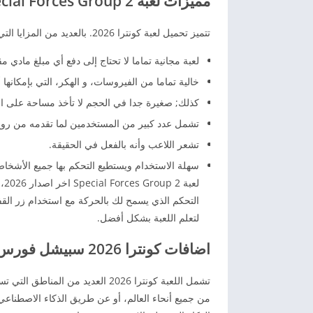
مميزات لعبة Special Forces Group 2 اخر اصدار
تتميز
تحميل لعبة كونترا 2026
.
بالعديد من المزايا الت
لعبة مجانية تماما لا تحتاج إلى دفع أي مبلغ مادي مق
خالية تماما من الفيروسات، و الهكر، التي بإمكانها 
كذلك; صغيرة جدا في الحجم لا تأخذ مساحة على الها
تشمل عدد كبير من المستخدمين لما تقدمه من روح 
تشعر اللاعب وأنه بالفعل في الحقيقة.
سهلة الاستخدام ويستطيع التحكم بها جميع الأشخاص 
لع
التحكم الذي يسمح لك بالحركة مع استخدام زر الق
لتعلم اللعبة بشكل أفضل.
اضافات كونترا 2026 سبيشل فورس جروب 2 للاندرويد
تشمل اللعبة كونترا 2026 العديد 
من جميع أنحاء العالم، أو عن طريق الذكاء الاصطنا