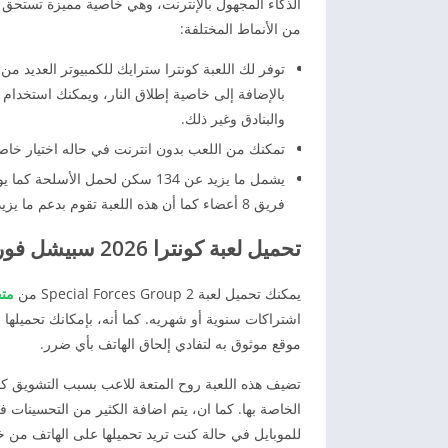
الذكاء المجهول بالإنترنت، وهي خاصية مميزة تستحق 
من الأنماط المختلفة:
توفر لك اللعبة
كونترا سترايك للكمبيوتر
العديد من ا
بالإضافة إلى خاصية إطلاق النار، ويمكنك استخدا
والبنادق وغير ذلك.
تمكنك من اللعب بدون انترنت في حاله اختيار خاصية ts
فريق 8 أعضاء كما أن هذه اللعبة تقوم بدعم ما يزيد عن 10 لغات.
تحميل لعبة كونترا 2026 سبيشل فورس جروب apk
يمكنك تحميل لعبة Special Forces Group 2 من
متج
اشتراكات سنوية أو شهريه. كما أنه، بإمكانك تحميلها 
موقع موثوق به لتفادي إلحاق الهاتف بأي ضرر.
تضيف هذه اللعبة روح المتعة للاعب بسبب التشويق كما 
الخاصة بها. كما ان
، يتم اضافة الكثير من التحسينات 
للموبايل
في حالة كنت تريد تحميلها على الهاتف من خلا