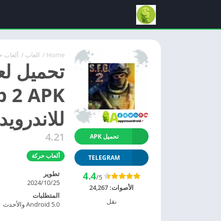
Home
/
العاب
/
ألعاب ح
للاندرويد
4.21
تحميل APK
ألعاب حركة
TELEGRAM
تطوير
4.4
/5
25‏/10‏/2024
الأصوات:
24,267
المتطلبات
نقل
Android 5.0 والأحدث