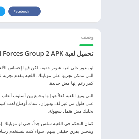
Facebook
وصف
تحميل لعبة Special Forces Group 2 APK اخر اصدار 2026 للاندرويد
لو بتدور على لعبة شوتر خفيفة لكن فيها إحساس الألع
اللي ممكن تجربها على موبايلك. اللعبة بتقدم تجربة ق
كبير رغم إنها مش جديدة.
على طول من غير لف ودوران. عندك أوضاع لعب كتير ز
يخليك مش هتمل بسهولة.
كمان التحكم في اللعبة سلس جداً، حتى لو موبايلك 
وبتحس بفرق حقيقي بينهم، سواء كنت بتستخدم رشاش