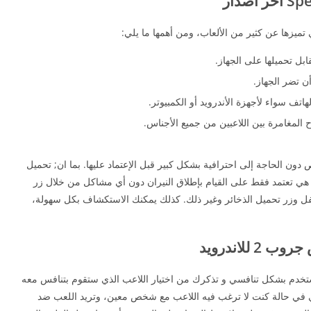
ي تميزها عن كثير من الألعاب، ومن أهمها ما يلي:
ابل تحميلها على الجهاز.
أن تضر الجهاز.
تف سواء لأجهزة الأندرويد أو الكمبيوتر.
المغامرة بين اللاعبين من جميع الأجناس.
دون الحاجة إلى احترافية بشكل كبير قبل الإعتماد عليها. بما ان; تحميل
بة Special Forces Group 2 اخر اصدار 2026، هي تعتمد فقط على القيام بإطلاق النيران دون أي مشاكل من خلال زر
فل وزر تحميل الذخائر وغير ذلك. كذلك يمكنك الاستكشاف بكل سهولة،
من المناطق التي تستخدم بشكل تنافسي و تذكرك من اختيار اللاعب الذي ستقوم بتنافس معه
عي في حالة كنت لا ترغب فيه اللاعب مع شخص معين، وتريد اللعب ضد