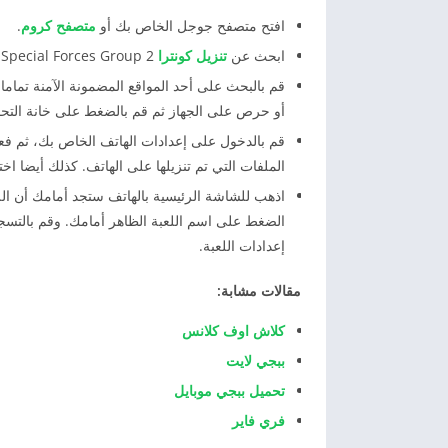
افتح متصفح جوجل الخاص بك أو
متصفح كروم
.
ابحث عن
تنزيل كونترا
Special Forces Group 2
و
قم بالبحث على أحد المواقع المضمونة الآمنة تماما و
أو حرص على الجهاز ثم قم بالضغط على خانة التحم
قم بالدخول على إعدادات الهاتف الخاص بك، ثم فع
الملفات التي تم تنزيلها على الهاتف. كذلك أيضا اخت
اذهب للشاشة الرئيسية بالهاتف ستجد أمامك أن الل
الضغط على اسم اللعبة الظاهر أمامك. وقم بالتسج
إعدادات اللعبة.
مقالات مشابة:
كلاش اوف كلانس
ببجي لايت
تحميل ببجي موبايل
فري فاير