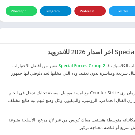
Whatsapp
Telegram
Pinterest
Twitter
اب الكلاسيك، فـ
Special Forces Group 2
تعتبر من أفضل الاختيارات
تال سريعة ومباشرة بدون تعقيد، وده اللي مخليها لحد دلوقتي ليها جمهور
اللي يميز اللعبة فعلاً هو إنها بتجمع بين أسلوب ألعاب زمان زي Counter Strike مع لمسة موبايل بسيطة تخليك تدخل في الجيم
ي القتال الجماعي، الزومبي، والديفيوز، وكل وضع فيهم ليه طابع مختلف
إمكانياته متوسطة هتشتغل معاك كويس من غير لاج مزعج. الأسلحة متنوعة
 سريع أو قناصة محتاجة تركيز.