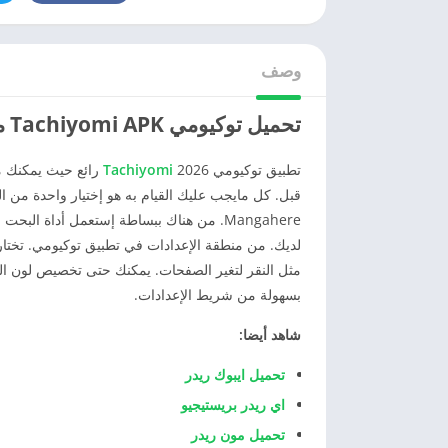
وصف
تحميل توكيومي Tachiyomi APK مجاناً 2026 للاندرويد – أحدث إصدار
تطبيق توكيومي 2026
Tachiyomi
رائع حيث يمكنك م
Mangahere. من هناك ببساطة إستعمل أداة ال
لديك. من منطقة الإعدادات في تطبيق توكيومي. تختار
مثل النقر لتغير الصفحات. يمكنك حتى تخصيص لون الخل
بسهولة من شريط الإعدادات.
شاهد أيضا:
تحميل ايبوك ريدر
اي ريدر بريستيجيو
تحميل مون ريدر