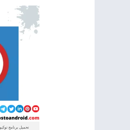
تحميل برنامج توكيومي 2026 Tachiyomi apk اخر اص