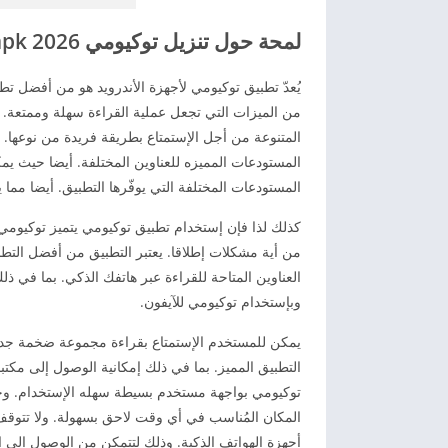
لمحة حول تنزيل توكيومي 2026 Tachiyomi apk مجاناً
يُعدّ تطبيق توكيومي لأجهزة الأندرويد هو من أفضل تط
من الميزات التي تجعل عملية القراءة سهلة وممتعة. 
المتنوعة من أجل الإستمتاع بطريقة فريدة من نوعها.
المستودعات المميزه للعناوين المختلفة. أيضا حيث يم
المستودعات المختلفة التي يوفّرها التطبيق. أيضا مما
كذلك لذا فإن إستخدام تطبيق توكيومي يتميز توكيومي 
من أية مشكلات إطلاقا. يعتبر التطبيق من أفضل التط
العناوين المتاحة للقراءة عبر هاتفك الذكي. بما في ذ
وبإستخدام توكيومي للآيفون.
يمكن للمستخدم الإستمتاع بقراءة مجموعة ضخمة جدا 
التطبيق المميز. بما في ذلك إمكانية الوصول إلى مكتب
توكيومي بواجهة مستخدم بسيطة سهله الإستخدام. وحف
المكان المُناسب في أي وقت لاحق بسهولة. ولا تتوقف 
أجهزة الهواتف الذكية. وذلك لتتمكن من الوصول إلى ا