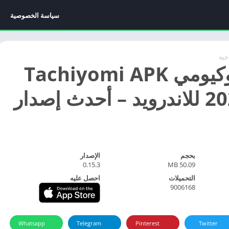
سياسة الخصوصية
اجية
تحميل توكيومي Tachiyomi APK
بحجم
الإصدار
0.15.3
50.09 MB
التحميلات
احصل عليه
9006168
Whatsapp
Telegram
Pinterest
Twitter