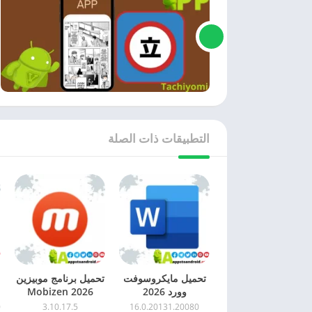
التطبيقات ذات الصلة
تحميل مايكروسوفت
تحميل برنامج موبيزين
وورد 2026
2026 Mobizen
microsoft word
للاندرويد اخر اصدار
)
3.10.17.5
16.0.20131.20080