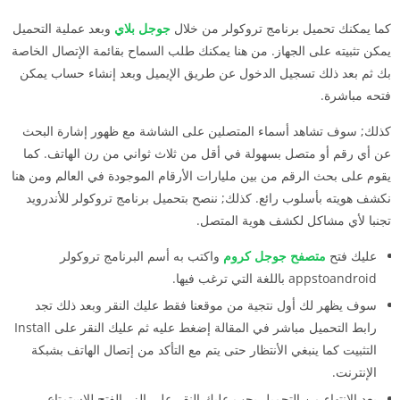
كما يمكنك تحميل برنامج تروكولر من خلال
جوجل بلاي
وبعد عملية التحميل
يمكن تثبيته على الجهاز. من هنا يمكنك طلب السماح بقائمة الإتصال الخاصة
بك ثم بعد ذلك تسجيل الدخول عن طريق الإيميل وبعد إنشاء حساب يمكن
فتحه مباشرة.
كذلك; سوف تشاهد أسماء المتصلين على الشاشة مع ظهور إشارة البحث
عن أي رقم أو متصل بسهولة في أقل من ثلاث ثواني من رن الهاتف. كما
يقوم على بحث الرقم من بين مليارات الأرقام الموجودة في العالم ومن هنا
نكشف هويته بأسلوب رائع. كذلك; ننصح بتحميل برنامج تروكولر للأندرويد
تجنبا لأي مشاكل لكشف هوية المتصل.
عليك فتح
متصفح جوجل كروم
واكتب به أسم البرنامج تروكولر
appstoandroid باللغة التي ترغب فيها.
سوف يظهر لك أول نتجية من موقعنا فقط عليك النقر وبعد ذلك تجد
رابط التحميل مباشر في المقالة إضغط عليه ثم عليك النقر على Install
التثبيت كما ينبغي الأنتظار حتى يتم مع التأكد من إتصال الهاتف بشبكة
الإنترنت.
بعد الإنتهاء من التحميل يجب عليك النقر على الزر الفتح للإستمتاع