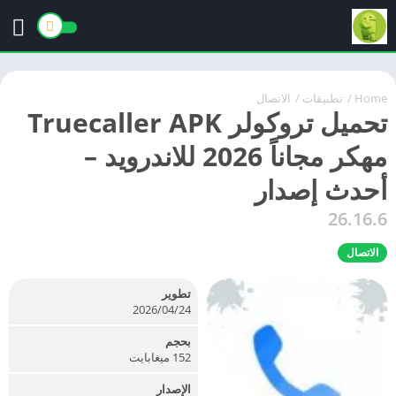
Home
/
تطبيقات
/
الاتصال
تحميل تروكولر Truecaller APK
مهكر مجاناً 2026 للاندرويد –
أحدث إصدار
26.16.6
الاتصال
تطوير
24‏/04‏/2026
بحجم
152 ميغابايت
الإصدار