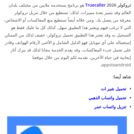
تروكولر 2026
Truecaller
هو برنامج يستخدمه ملايين من مختلف بلدان
العالم وقد يتميز بعدة مميزات. لذلك; تستطيع من خلال تنزيل تروكولر
معرفة من يتصل بك. ومن خلاله أيضاً تستطيع منع المعاكسات أو الاشخاص،
التي لا ترغب فيهم ويعتبر هذا التطبيق سهل. كذلك كل ما عليك فقط هو
التسجيل به وقد يعتبر هذا التطبيق تحميل تروكولر، خفيف لذلك من الممكن
إستعماله على أي موبايل فهو الدليل الشامل و الأغنى لأرقام الهواتف وقادر
على تحمل عبء المعاكسات، وقد يقدم الخدمة مجانا لذلك قد يترك أثار
إيجابية في حياة الآخرين. نقدمه لكم اليوم من خلال موقعنا
appstoandroid.
شاهد أيضا:
تحميل شير ات
تحميل واتساب الذهبي
تنزيل واتساب عمر