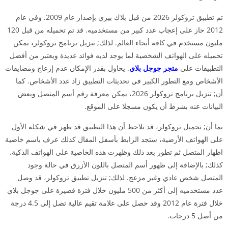
تم تطبيق تروكولر 2026 من قبل بلاك بيري بإصدار عام 2009. وفي عام
2012 حاز على إعجاب عدد كبير من مستخدميه. قد تم تحميله من قبل 120
مليون مستخدم في كافة أنحاء العالم. لذلك; تنزيل برنامج تروكولر
،
يمكن
تحميله على الهواتف الشخصية لما يوجد لديه فوائد عديدة ويعتبر من أفضل
التطبيقات على
متجر جوجل بلاي
. يحاول بقدر الإمكان عدم إزعاج ومضايقات
الأشخاص ومع التطور الكبير في تحديثات التطبيق زاد عدد الأشخاص. كما
أن; تنزيل برنامج تروكولر 2026، يمكن معرفة رقم أسم المتصل وبعض
البيانات عنه بشرط أن يكون مسجلا على الموقع.
بما أن; تحميل تروكولر، قد نلاحظ أن هذا التطبيق قد ظهر في شكله الأول
على الهواتف الأرضية، ستجد الرابط بأسفل المقال كذلك عرف باسم خاصية
اظهار المتصل ثم تطور بعد ذلك وظهرت هذه الخاصية على الهواتف الذكية.
كذلك; بالإضافة إلى ظهور أسم المتصل باللون الأزرق في حالة وجود
المتصل شخص عادي وغير مزعج. لذلك; تنزيل تطبيق تروكولر، قد وصل
عدد مستخدميه إلى أكثر من 500 مليون خلال فترة قصيرة على جوجل بلاي
خلال فترة عام 2012 وقد حصل على علامة تقيم عالية تصل إلى 4.5 درجة
من أصل 5 درجات.