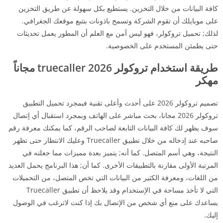
كافة البيانات من خلال التخزين. يستطيع بكل سهولة عن طريق التخزين
على موبايلك أن تقوم الشركة وتسمح باذونات بتتبع موقعك الجغرافي.
لذلك; تحميل تروكولر، فهو ليس آمن مع العلم أن المطور يعمل تحديثات
حتى يطمئن المستخدم على الخصوصية.
طريقة استخدام تروكولر 2026 truecaller مجاناً
مهكر
تصميم تروكولر 2026 على أحدث وأعلى تقنية فبمجرد تحميل التطبيق
تروكولر 2026 مجانا، بحث مباشر على الهاتف وبمجرد استقبال أي إتصال
سوف يظهر لك كافة البيانات التابعة لصاحب الرقم، كما يمكنك معرفة رقم
صاحبه عند إدخاله من خلال تطبيق Truecaller وعليك الانتظار حتى تظهر
النتيجة، وهي أسم المتصل. كما أنه; يتميز بعدة مميزات مما جعلته في
المرتبة الأولى مقارنة بالتطبيقات الأخرى. كما أن; هذا البرنامج يحمل العديد
من اللغات، ومعرفة الكثير من البيانات التي تخص المتصل، من التحميلات
التي لا تأخذ مساحة في الإستخدام وقد يلاحظ أن تطبيق Truecaller
يساعدك على منع أي شخص من الإتصال بك إذا كنت لاترغب في الوصول
إليك.