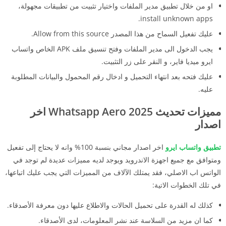
او من خلال تطبيق مدير الملفات واختيار تثبيت من تطبيقات مجهولة،
install unknown apps.
عليك تفعيل السماح من هذا المصدر Allow from this source.
يجب الدخول الى مدير الملفات وفتح تنسيق ملف APK الخاص واتساب
ايرو ميديا فاير، و النقر على زر التثبيت.
عليك فتحه بعد انتهاء التحميل و ادخال رقم المحمول والبيانات المطلوبة
عليه.
مميزات تحديث 2025 Whatsapp Aero اخر
اصدار
تطبيق واتساب ايرو
اخر اصدار مجاني بنسبة 100% وانه لا يحتاج إلى تفعيل
ومتوافق مع جميع اجهزة الاندرويد ويوجد لديه مميزات عديدة لم توجد في
الواتس اب الاصلي، فقد يمتلك الآلاف من المميزات التي يجب عليك اتباعها،
في تلك الخطوات الاتية:
كذلك له القدرة على تحميل الحالات والاطلاع عليها دون معرفة الأصدقاء.
كما ان مزيد من السلاسة عند نشر المعلومات، لدى الأصدقاء.