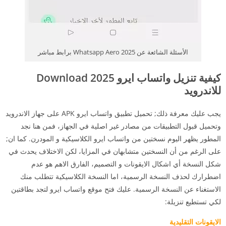
الأسئلة الشائعة عن Whatsapp Aero 2025 برابط مباشر
كيفية تنزيل واتساب ايرو 2025 Download
للاندرويد
يجب عليك معرفة ذلك; تحميل تطبيق واتساب ايرو APK على جهاز الاندرويد
وتحميل قبول التطبيقات من مصادر غير اصلية في الجهاز، فمن هنا نجد
المطور يظهر اليوم نسختين من واتساب ايرو الكلاسيكية و المودرن. كما ان;
على الرغم من أن النسختين متشابهان في المزايا، لكن الاختلاف يحدث في
شكل النسخة أي اشكال الايقونات و التصميم، الفارق الاهم هو عدم
اضطرارك لحذف النسخة الرسمية، اما النسخة الكلاسيكية تتطلب منك
الاستغناء عن النسخة الرسمية. عليك فتح موقع واتساب ايرو لتجد بطاقتين
لكي تستطيع تنزيلة:
الايقونات التقليدية