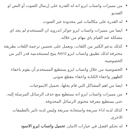
من مميزات واتساب ايرو انه له القدرة على إرسال الصوت أو النص او
الفيديو.
له القدرة على مكالمات غير محدودة عبر الصوت.
ايضا من مميزات واتساب ايرو جوكر اندرويد ان المستخدم لم يجد اي
مشكلة عند القيام باي مهام من خلاله.
كذلك يدعم الكثير من اللغات، ويعمل على تحسين ترجمة اللغات بطريقة
محترفة لذلك تطبيق واتساب ايرو Aero يتيح لمستخدميه قدر اكبر من
الخصوصية.
الخصوصية من خلال واتساب ايرو يستطيع المستخدم أن يقوم باخفاء
الظهور واخفاء الكتابة واخفاء مقطع صوتي.
ايضا من اهم المشاكل التي قام بحلها، تحميل الايموجيات.
من مميزات واتساب ايرو انه يستطيع منع حذف الرسائل المرسلة إليه،
حتى يستطيع معرفة محتوى الرسائل المحذوفة.
كذلك لديه اداء سريعة واستجابة سريعة وليس لديه تاثير بالتطبيقات
الاخرى.
له تحكم افضل في خيارات الامان.
تحميل واتساب ايرو الاسود