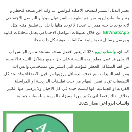
يعتبر البديل المميز للنسخة الاصليه للواتس اب وانه اخر نسخة للحظر و
يعتبر واتساب ايرو، من اهم تطبيقات السوشيال ميديا و التواصل الاجتماعي
لانه يوجد بداخله مميزات عديدة لا توجد مثلها داخل اي تطبيق مثله مثل
GBWhatsApp
من خلال تطبيقات التواصل الاجتماعي يعمل محادثات كتابية
و يرسل رسائل نصية وايضا مكالمات صوتية كل ذلك مجانا.
كما ان;
واتساب ايرو
2025، يعتبر افضل نسخة مستحدثة من الواتس اب
الاصلي قد عمل مطور هذه النسخة على حل جميع مشاكل النسخة الاصليه
من اهم المشاكل الحظر المؤقت التي انتشر بين مستخدمي واتس اب،
ومن اهم الميزات منع حذف الرسائل ورؤيتها من قبل الاصدقاء وقد نجد كل
التطبيقات تؤدي نفس المهام من حيث تطبيقات الدردشة او المراسلة
الفردية او الجماعية، انها ليست جيدة في كل الاحيان ولا يرضى عنها الكثير
بخلاف. ذلك; فقط اتى بكثير من المميزات المهمة و بلمسات جمالية.
واتساب ايرو اخر اصدار 2025