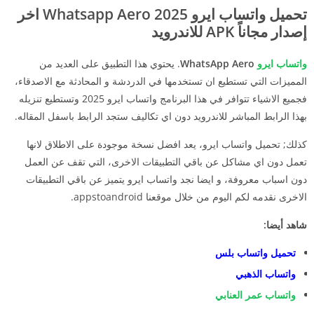
تحميل واتساب ايرو 2025 Whatsapp Aero اخر
إصدار مجاناً APK للاندرويد
واتساب ايرو
WhatsApp Aero
. يحتوي هذا التطبيق على العديد من
المميزات التي تستطيع ان تستخدمها في الدردشة و المحادثة مع الاصدقاء،
فجميع الاشياء تتوافر في هذا البرنامج واتساب ايرو 2025 وتستطيع تنزيله
بهذا الرابط المباشر للاندرويد دون اي تكاليف ستجد الرابط باسفل المقاله.
كذلك; تحميل واتساب ايرو، يعد افضل نسخة موجودة على الاطلاق لانها
تعمل دون اي مشاكل عن باقي التطبيقات الاخرى، التي تقف عن العمل
دون اسباب معروفة، و ايضا نجد واتساب ايرو يتميز عن باقي التطبيقات
الاخرى نقدمه لكم اليوم من خلال موقعنا appstoandroid.
شاهد أيضا:
تحميل واتساب بلس
واتساب الذهبي
واتساب عمر العنابي