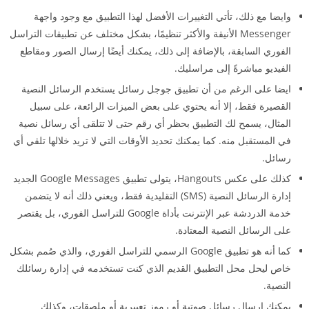
وايضا مع ذلك، تأتي التغييرات الأفضل لهذا التطبيق مع وجود واجهة
Messenger الأنيقة والأكثر تنظيمًا، بشكل مختلف عن تطبيقات التراسل
الفوري السابقة، بالإضافة إلى ذلك، يمكنك أيضًا إرسال الصور ومقاطع
الفيديو مباشرةً إلى مراسليك.
ايضا على الرغم من أن تطبيق جوجل رسائل يستخدم الرسائل النصية
القصيرة فقط، إلا أنه يحتوي على بعض الميزات الرائعة، على سبيل
المثال، يسمح لك التطبيق بحظر أي رقم حتى لا تتلقى أي رسائل نصية
في المستقبل منه. كما يمكنك تحديد الأوقات التي لا تريد خلالها تلقي أي
رسائل.
كذلك على عكس Hangouts، يتولى تطبيق Google Messages الجديد
إدارة الرسائل النصية (SMS) التقليدية فقط، ويعني ذلك أنه لا يتضمن
خدمة الدردشة عبر الإنترنت بأداة Google للتراسل الفوري، بل يقتصر
على الرسائل النصية المعتادة.
كما أنه هو تطبيق Google الرسمي للتراسل الفوري، والذي صُمم بشكل
خاص ليحل محل التطبيق القديم الذي كنت تستخدمه في إدارة رسائلك
النصية.
يمكنك إرسال رسائل صوتية أو رموز تعبيرية أو ملصقات، وكذلك