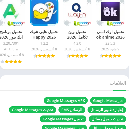
تحميل اوك انمي
تحميل وين
تحميل هابي شيك
تحميل برنامج
2026 ok anime
تكامل 2026
2026 Happy
ابك بيور 026
للاندرويد اخر
way in APK اخر
Chick للاندرويد
APKPure
3.20.7301
1.2.2
4.3.0
22.5.3
اصدار مجاناً
اصدار للاندرويد
اخر اصدار مجاناً
للاندرويد اخر
9 مايو، 2025
8 أغسطس، 2026
8 أغسطس، 2026
APKPure
مجاناً
اصدار مجاناً
8 أغسطس، 2026
العلامات
Google Messages APK
Google Messages
إظهار تطبيق الرسائل
الرسائل SMS
تحديث Google Messages
تحديث جوجل رسائل
تحميل Google Messages
تحميل جوجل رسائل
تنزيل Google Messages