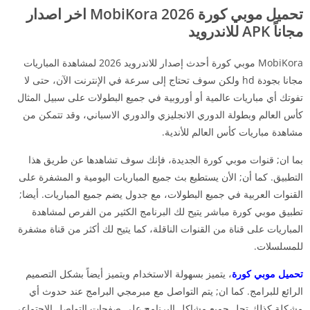
تحميل موبي كورة 2026 MobiKora اخر اصدار
مجاناً APK للاندرويد
MobiKora موبي كورة أحدث إصدار للاندرويد 2026 لمشاهدة المباريات
مجانا بجودة hd ولكن سوف تحتاج إلى سرعة في الإنترنت الآن، حتى لا
تفوتك أي مباريات عالمية أو أوروبية في جميع البطولات على سبيل المثال
كأس العالم وبطولة الدوري الانجليزي والدوري الاسباني، وقد تتمكن من
مشاهدة مباريات كأس العالم للأندية.
بما ان; قنوات موبي كورة الجديدة، فإنك سوف تشاهدها عن طريق هذا
التطبيق. كما أن; الأن يستطيع بث جميع المباريات اليومية و المشفرة على
القنوات العربية في جميع البطولات، مع جدول يضم جميع المباريات. أيضا;
تطبيق موبي كورة مباشر يتيح لك البرنامج الكثير من الفرص لمشاهدة
المباريات على قناة من القنوات الناقلة، كما يتيح لك أكثر من قناة مشفرة
للمسلسلات.
تحميل موبي كورة
، يتميز بسهولة الاستخدام ويتميز أيضاً بشكل التصميم
الرائع للبرامج. كما ان; يتم التواصل مع مبرمجي البرامج عند حدوث أي
مشكلة كذلك تحل جميع مشاكل البرنامج على صفحات التواصل الإجتماعي