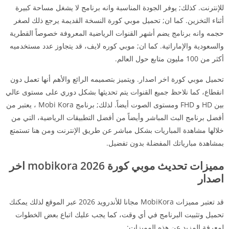
للإنترنت. كذلك; يوفر الجودة المناسبة وانه برنامج لا يشغل مساحة كبيرة
أثناء التخزين. كما ان; تحميل موبي كورة النسخة القديمة يرجع ذلك لصغر
حجمه وانه برنامج يضم أشهر القنوات الرياضية المعروفة خصوصاً القطرية
والسعودية والإماراتية. كما ان; موبي كوره لايف، قد يتجاوز عدد مستخدميه
أكثر من 100 مليون متابع حول العالم.
تحميل موبي كورة اخر اصدار. ويتميز بتصميمه الرائع والأهم أنها تعمل دون
انقطاع، كما نلاحظ جميع القنوات يتم تحديثها بشكل دوري على مستوى عالي
بين HD و FHD ومستوى الصوت أيضاً. لذلك; برنامج Mobi Kora ، يعتبر من
أفضل برنامج البث المباشر وأيضاً من أفضل التطبيقات الرياضية، التي من
خلالها مشاهدة المباريات بشكل مباشر عن طريق الإنترنت ومن هنا تستمتع
بمشاهدة مبارياتك المفضلة بدون تفضيل.
مميزات تحديث موبي كورة 2026 mobikora اخر
اصدار
قد تعتبر مميزات MobiKora مجانا للأندرويد 2026 عبر الموقع لذلك يمكنك
تحميل وتثبيت البرنامج في أي وقت، كما يجب عليك اتباع بعض الخطوات
لمعرفة المزيد عن هذه المميزات: