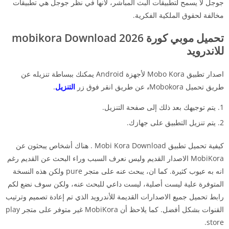
جوجل لا يسمح لتطبيقات البث المباشر، لأنها في نظر جوجل هي تطبيقات
مخالفة لحقوق الملكية الفكرية.
تحميل موبي كورة mobikora Download 2026
للاندرويد
اصدار تطبيق Mobo Kora لأجهزة Android يمكنك ببساطة تنزيله عن
طريق تحميل Mobokora
،
عن طريق انقر فوق زر
التنزيل
.
يتم توجيهك بعد ذلك إلى صفحة التنزيل.
يتم تنزيل التطبيق على جهازك.
كيفية تحميل تطبيق Mobi Kora Download . هناك أشخاص يبحثون عن
MobiKora الاصدار القديم وليس نعرف السبب وراء البحث عن القديم رغم
انه به عيوب كثيرة. كما ان، يبحث عنه على متجر pure ولكن هذه النسخة
المتوفرة علية ليست أصلية، ليست داعي للبحث عنه، ولكن سوف نضع لكم
رابط تحميل جميع الاصدارات القديمة للأندرويد الذي تم إعادة تصميم وترتيب
القنوات بشكل أفضل. كما يلاحظ أن MobiKora غير متوفر على متجر play
store.