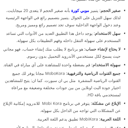
صغير الحجم:
يتميز
موبي كورة
بأنه صغير الحجم لا يتعدى 20 ميجابايت،
لذلك سهل التنزيل على الجوال .يتميز بتصميم رائع في الواجهة الرئيسية
وعند دخول الواجهة الداخلية سوف تجد تصميم رائع ومميز ومريح.
سهل الاستخدام:
يوجد داخل هذا التطبيق العديد من الأدوات التي تساعد
المستخدم على سهولة التنقل داخله وفهم التطبيقات بكل سهولة.
لا يحتاج لإنشاء حساب:
هو برنامج لا يطلب منك إنشاء حساب، فهو مجاني
حيث يسمح لكل مستخدمي الأندرويد التحميل بدون رسوم.
سهولة الاستخدام:
قم بضغطة واحدة للمشاهدة على أي مباراة في القناة.
جميع القنوات الرياضية والترفيهية:
MoboKora مجانا يوفر لك جميع
القنوات الرياضية المشفرة مثل بي ان سبورت. كما ان; يتيح للمشاهدين
اختيار جودة البث اونلاين من بين جودات مختلفة وضعيفة مع مراعاة
لمستخدمي باقة HD.
الإبلاغ عن مشكلة:
يتوفر في برنامج Mobi Kora للاندرويد إمكانية الإبلاغ
عن المشكلات التي تواجه من الداخل بكل سهولة.
اللغة العربية:
MobiKora تطبيق يدعم اللغة العربية.
دعم فني:
موبي كورة اخر اصدار، عند تعرضك داخل البرنامج لأي