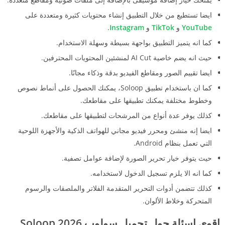
ايضا تستطيع من خلال التطبيق إنشاء محتويات كثيرة ومتعددة على
YouTube
و
TikTok
و
Instagram
.
كما انه يتميز التطبيق بواجهة بسيطة وسهلة الاستخدام.
حيث انه يضم خاصية AI Cut لمنشئين المحتويات المحترفين.
ايضا تقييم الصور ومقاطع الفيديو بدقة وذكاء مجانًا.
كما ان باستخدام تطبيق Soloop، يمكنك الحصول على أنماط نصوص
وخطوط مختلفة يمكنك تطبيقها على مقاطعك.
كذلك يوفر عدة أنواع من المرشحات لتطبيقها على مقاطعك.
ايضا إنه منشئ ومحرر فيديو مجاني للهواتف الذكية والأجهزة اللوحية
التي تعمل بنظام Android.
حيث يتوفر خيار تحرير الصورة لإضافة عوامل تصفية.
كما انه الا يلزم تسجيل الدخول لاستخدامه.
كذلك تتضمن أدوات التحرير المتقدمة الفلاتر والملصقات والرسوم
المتحركة وخلاط الألوان.
اقوي اسئلة حول تحميل سولوب 2026 Soloop