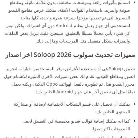
استمتع بتأثيرات رائعة ومرشحات مختلفة، بدون علامة مائية، ومقاطع
صوتية والمزيد، باستخدام القوالب الأنيقة، يمكنك عرض مقاطع الفيديو
القصيرة التي تم تعديلها مؤخرًا بسرعة بنقرة واحدة، كلها متاحة
لمستخدمي أي جهاز يعمل بنظام Android دون أي اشتراك، ولكن ليس
كل شيء يأتي محملاً مسبقًا بالتطبيق، سيتعين عليك تنزيل بعض الملفات
والميزات بشكل منفصل مثل المرشحات وما إلى ذلك.
مميزات تحديث سولوب 2026 Soloop اخر اصدار
تطبيق Soloop هي أداة متعددة الأغراض توفر للمستخدمين خيارات لتحرير
الصور ومقاطع الفيديو، نقدم لك بعض الميزات الأخرى المثيرة للاهتمام حول
محرر الفيديو هذا، تم تطويره بالفعل لهواتف Oppo الذكية، ولكنه يعمل
تمامًا مثل أي تطبيق آخر على جهاز Android الخاص بك:
يمكنك أن تحصل على قسم الشبكات الاجتماعية لإضافة أو مشاركة
المحتوى الخاص بك.
كما انه يمكنك إضافة قوالب فيديو مخصصة في التطبيق لجعل
الفيديوهات اكثر تميزا.
يمنحك خيار إضافة موسيقى بالإضافة إلى ملفات صوتية ومقاطع متعددة.