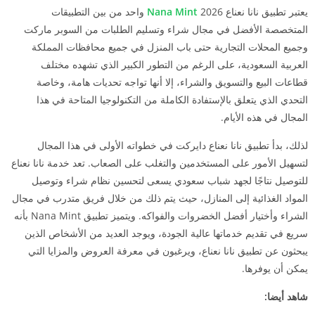
يعتبر تطبيق نانا نعناع 2026
Nana Mint
واحد من بين التطبيقات
المتخصصة الأفضل في مجال شراء وتسليم الطلبات من السوبر ماركت
وجميع المحلات التجارية حتى باب المنزل في جميع محافظات المملكة
العربية السعودية، على الرغم من التطور الكبير الذي تشهده مختلف
قطاعات البيع والتسويق والشراء، إلا أنها تواجه تحديات هامة، وخاصة
التحدي الذي يتعلق بالإستفادة الكاملة من التكنولوجيا المتاحة في هذا
المجال في هذه الأيام.
لذلك، بدأ تطبيق نانا نعناع دايركت في خطواته الأولى في هذا المجال
لتسهيل الأمور على المستخدمين والتغلب على الصعاب. تعد خدمة نانا نعناع
للتوصيل نتاجًا لجهد شباب سعودي يسعى لتحسين نظام شراء وتوصيل
المواد الغذائية إلى المنازل، حيث يتم ذلك من خلال فريق متدرب في مجال
الشراء وأختيار أفضل الخضروات والفواكه. ويتميز تطبيق Nana Mint بأنه
سريع في تقديم خدماتها عالية الجودة، ويوجد العديد من الأشخاص الذين
يبحثون عن تطبيق نانا نعناع، ويرغبون في معرفة العروض والمزايا التي
يمكن أن يوفرها.
شاهد أيضا: