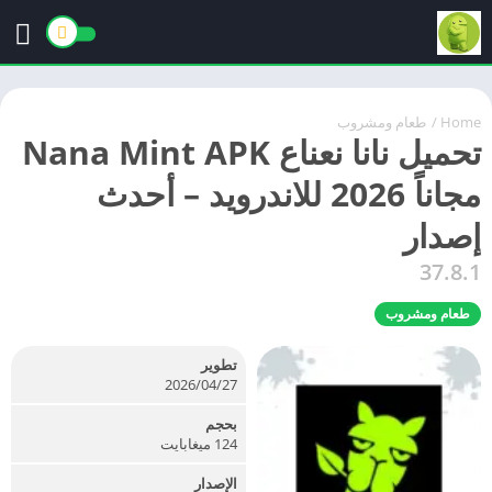
Home
/
طعام ومشروب
تحميل نانا نعناع Nana Mint APK
مجاناً 2026 للاندرويد – أحدث
إصدار
37.8.1
طعام ومشروب
تطوير
27‏/04‏/2026
بحجم
124 ميغابايت
الإصدار