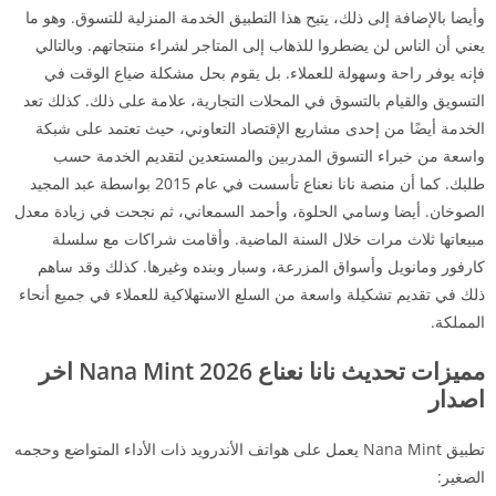
وأيضا بالإضافة إلى ذلك، يتيح هذا التطبيق الخدمة المنزلية للتسوق. وهو ما
يعني أن الناس لن يضطروا للذهاب إلى المتاجر لشراء منتجاتهم. وبالتالي
فإنه يوفر راحة وسهولة للعملاء. بل يقوم بحل مشكلة ضياع الوقت في
التسويق والقيام بالتسوق في المحلات التجارية، علامة على ذلك. كذلك تعد
الخدمة أيضًا من إحدى مشاريع الإقتصاد التعاوني، حيث تعتمد على شبكة
واسعة من خبراء التسوق المدربين والمستعدين لتقديم الخدمة حسب
طلبك. كما أن منصة نانا نعناع تأسست في عام 2015 بواسطة عبد المجيد
الصوخان. أيضا وسامي الحلوة، وأحمد السمعاني، ثم نجحت في زيادة معدل
مبيعاتها ثلاث مرات خلال السنة الماضية. وأقامت شراكات مع سلسلة
كارفور ومانويل وأسواق المزرعة، وسبار وبنده وغيرها. كذلك وقد ساهم
ذلك في تقديم تشكيلة واسعة من السلع الاستهلاكية للعملاء في جميع أنحاء
المملكة.
مميزات تحديث نانا نعناع 2026 Nana Mint اخر
اصدار
تطبيق Nana Mint يعمل على هواتف الأندرويد ذات الأداء المتواضع وحجمه
الصغير: