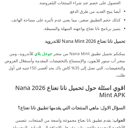
الحصول على خصم عند شراء المنتجات المُعروضة.
أيضا يتيح العديد من طرق الدفع.
كذلك حجم التطبيق صغير، مما يعني عدم تأثيره على مساحة الهاتف.
يتميز برنامج نانا نعناع بواجهته السهلة والبسيطة.
تحميل نانا نعناع 2026 Nana Mint للاندرويد
يمكنكم تحميل تطبيق Nana Mint من متجر
جوجل بلاي
للأندرويد، ومن
متجر آب ستور للأيفون، والإستمتاع بالتخفيضات المقدمة وأستغلال العروض
والتخفيضات، التي تصل إلى 35% كاش باك بحد أقصى 150جنيه في أول
طلب.
اقوي اسئلة حول تحميل نانا نعناع 2026 Nana
Mint APK
السؤال الاول: ماهي المنتجات التي يقدمها تطبيق نانا نعناع؟
الجواب:
يقدم تطبيق نانا نعناع مجموعة واسعة من المنتجات. تتضمن
الأطعمة المجمدة والخضروات وغيرها، بالإضافة إلى الهواتف المحمولة